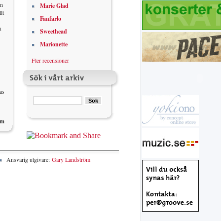
in
Marie Glad
lt
Fanfarlo
a
Sweethead
Marionette
Fler recensioner
as
öm
Ansvarig utgivare:
Gary Landström