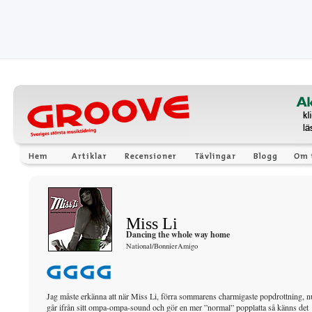
Miss Li
Dancing the whole way home
National/BonnierAmigo
Jag måste erkänna att när Miss Li, förra sommarens charmigaste popdrottning, n
går ifrån sitt ompa-ompa-sound och gör en mer ”normal” popplatta så känns det