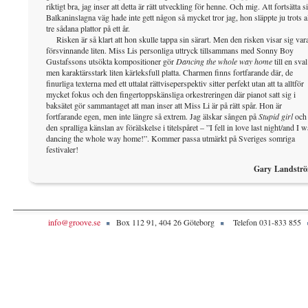
riktigt bra, jag inser att detta är rätt utveckling för henne. Och mig. Att fortsätta s
Balkaninslagna väg hade inte gett någon så mycket tror jag, hon släppte ju trots al
tre sådana plattor på ett år.
Risken är så klart att hon skulle tappa sin särart. Men den risken visar sig var
försvinnande liten. Miss Lis personliga uttryck tillsammans med Sonny Boy
Gustafssons utsökta kompositioner gör
Dancing the whole way home
till en sval
men karaktärsstark liten kärleksfull platta. Charmen finns fortfarande där, de
finurliga texterna med ett uttalat rättviseperspektiv sitter perfekt utan att ta alltför
mycket fokus och den fingertoppskänsliga orkestreringen där pianot satt sig i
baksätet gör sammantaget att man inser att Miss Li är på rätt spår. Hon är
fortfarande egen, men inte längre så extrem. Jag älskar sången på
Stupid girl
och
den spralliga känslan av förälskelse i titelspåret – ”I fell in love last night/and I w
dancing the whole way home!”. Kommer passa utmärkt på Sveriges somriga
festivaler!
Gary Landstr
info@groove.se
Box 112 91, 404 26 Göteborg
Telefon 031-833 855