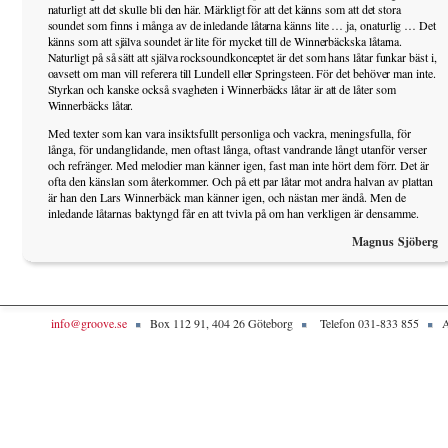
naturligt att det skulle bli den här. Märkligt för att det känns som att det stora
soundet som finns i många av de inledande låtarna känns lite … ja, onaturlig … Det
känns som att själva soundet är lite för mycket till de Winnerbäckska låtarna.
Naturligt på så sätt att själva rocksoundkonceptet är det som hans låtar funkar bäst i,
oavsett om man vill referera till Lundell eller Springsteen. För det behöver man inte.
Styrkan och kanske också svagheten i Winnerbäcks låtar är att de låter som
Winnerbäcks låtar.
Med texter som kan vara insiktsfullt personliga och vackra, meningsfulla, för
långa, för undanglidande, men oftast långa, oftast vandrande långt utanför verser
och refränger. Med melodier man känner igen, fast man inte hört dem förr. Det är
ofta den känslan som återkommer. Och på ett par låtar mot andra halvan av plattan
är han den Lars Winnerbäck man känner igen, och nästan mer ändå. Men de
inledande låtarnas baktyngd får en att tvivla på om han verkligen är densamme.
Magnus Sjöberg
info@groove.se
Box 112 91, 404 26 Göteborg
Telefon 031-833 855
A