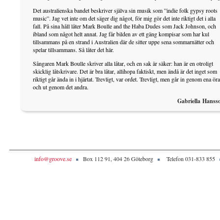
Det australienska bandet beskriver själva sin musik som ”indie folk gypsy roots
music”. Jag vet inte om det säger dig något, för mig gör det inte riktigt det i alla
fall. På sina håll låter Mark Boulle and the Haba Dudes som Jack Johnson, och
ibland som något helt annat. Jag får bilden av ett gäng kompisar som har kul
tillsammans på en strand i Australien där de sitter uppe sena sommarnätter och
spelar tillsammans. Så låter det här.
Sångaren Mark Boulle skriver alla låtar, och en sak är säker: han är en otroligt
skicklig låtskrivare. Det är bra låtar, allihopa faktiskt, men ändå är det inget som
riktigt går ända in i hjärtat. Trevligt, var ordet. Trevligt, men går in genom ena öra
och ut genom det andra.
Gabriella Hanss
info@groove.se
Box 112 91, 404 26 Göteborg
Telefon 031-833 855