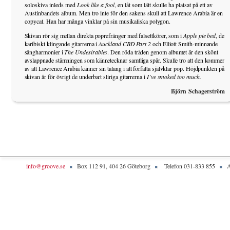
soloskiva inleds med
Look like a fool
, en låt som lätt skulle ha platsat på ett av
Austinbandets album. Men tro inte för den sakens skull att Lawrence Arabia är en
copycat. Han har många vinklar på sin musikaliska polygon.
Skivan rör sig mellan direkta poprefränger med falsettkörer, som i
Apple pie bed
, de
karibiskt klingande gitarrerna i
Auckland CBD Part 2
och Elliott Smith-minnande
sångharmonier i
The Undesirables
. Den röda tråden genom albumet är den skönt
avslappnade stämningen som kännetecknar samtliga spår. Skulle tro att den kommer
av att Lawrence Arabia känner sin talang i att författa självklar pop. Höjdpunkten på
skivan är för övrigt de underbart sliriga gitarrerna i
I’ve smoked too much.
Björn Schagerström
info@groove.se
Box 112 91, 404 26 Göteborg
Telefon 031-833 855
A