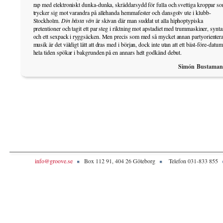
rap med elektroniskt dunka-dunka, skräddarsydd för fulla och svettiga kroppar s
trycker sig mot varandra på allehanda hemmafester och dansgolv ute i klubb-
Stockholm.
Din bästa vän
är skivan där man suddat ut alla hiphoptypiska
pretentioner och tagit ett par steg i riktning mot apstadiet med trummaskiner, synta
och ett sexpack i ryggsäcken. Men precis som med så mycket annan partyorienter
musik är det väldigt lätt att dras med i början, dock inte utan att ett bäst-före-datum
hela tiden spökar i bakgrunden på en annars helt godkänd debut.
Simón Bustaman
info@groove.se
Box 112 91, 404 26 Göteborg
Telefon 031-833 855