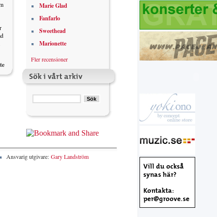
om
Marie Glad
Fanfarlo
r
Sweethead
ad
Marionette
Fler recensioner
te
Ansvarig utgivare:
Gary Landström