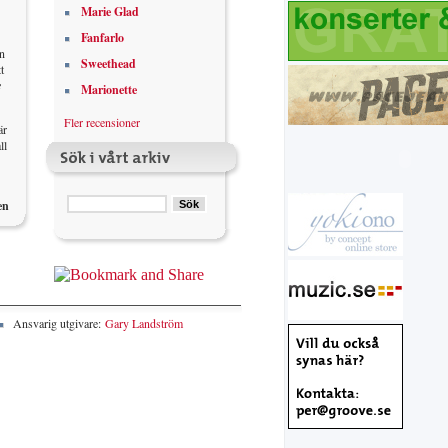
Marie Glad
Fanfarlo
n
Sweethead
t
e
Marionette
Fler recensioner
är
ll
en
Ansvarig utgivare:
Gary Landström