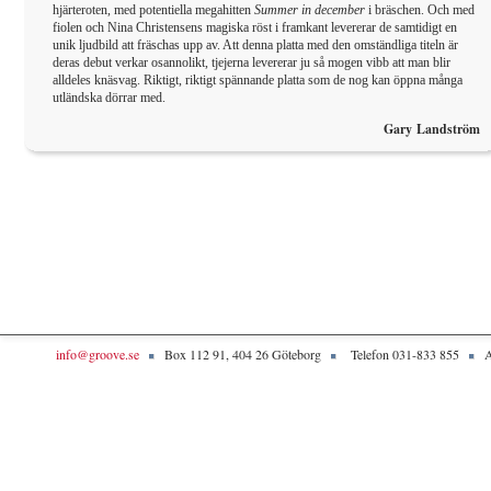
hjärteroten, med potentiella megahitten
Summer in december
i bräschen. Och med
fiolen och Nina Christensens magiska röst i framkant levererar de samtidigt en
unik ljudbild att fräschas upp av. Att denna platta med den omständliga titeln är
deras debut verkar osannolikt, tjejerna levererar ju så mogen vibb att man blir
alldeles knäsvag. Riktigt, riktigt spännande platta som de nog kan öppna många
utländska dörrar med.
Gary Landström
info@groove.se
Box 112 91, 404 26 Göteborg
Telefon 031-833 855
A