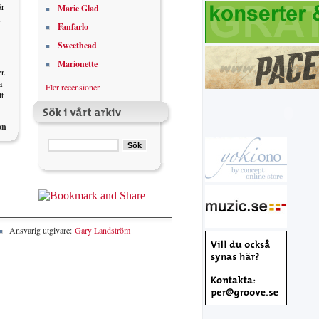
år
Marie Glad
,
Fanfarlo
Sweethead
Marionette
r.
a
Fler recensioner
t
on
Ansvarig utgivare:
Gary Landström