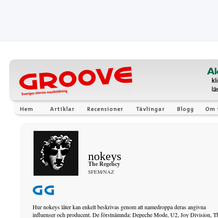
nokeys
The Regency
SFEM/NAZ
Hur nokeys låter kan enkelt beskrivas genom att namedroppa deras angivna
influenser och producent. De förstnämnda: Depeche Mode, U2, Joy Division, T