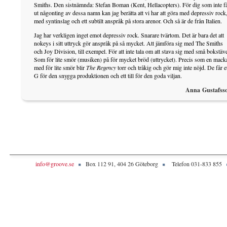
Smiths. Den sistnämnda: Stefan Boman (Kent, Hellacopters). För dig som inte f
ut någonting av dessa namn kan jag berätta att vi har att göra med depressiv rock
med syntinslag och ett subtilt anspråk på stora arenor. Och så är de från Italien.
Jag har verkligen inget emot depressiv rock. Snarare tvärtom. Det är bara det att
nokeys i sitt uttryck gör anspråk på så mycket. Att jämföra sig med The Smiths
och Joy Division, till exempel. För att inte tala om att stava sig med små bokstäve
Som för lite smör (musiken) på för mycket bröd (uttrycket). Precis som en mack
med för lite smör blir
The Regency
torr och tråkig och gör mig inte nöjd. De får et
G för den snygga produktionen och ett till för den goda viljan.
Anna Gustafss
info@groove.se
Box 112 91, 404 26 Göteborg
Telefon 031-833 855