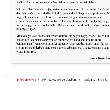
äckligt. Hur mycket socker ens öron tål innan man får mental diabetes.
När det gäller indiepop har jag nästan ingen övre gräns för trivsamhet. Ju sötare
dess bättre. Och precis därför är Bad Apples andra fullängdare en platta som gör
mig lycklig ända in i tweehörnen av min själ. Sången låter som värmeljus.
Gitarrerna känns som varma sockor en kall dag. Tempot är ett som hjärtat hänger
med i. Ja, jag känner mig lite helad. Det känns inte som att mitt liv någonsin kan
bli omysigt igen.
Man kan tycka att sådana här lovord rättfärdigar högsta betyg. Men. Oavsett hur
kär jag blir i en platta reserverar jag toppbetyg för band som inte får andra
bandnamn att flyga genom huvudet när jag lyssnar. Att det i Bad Apples fall rör
sig om två så underbara band som Belle & Sebastian och The Lucksmiths spelar
tyvärr ingen roll.
Anna Gustafss
info@groove.se
Box 112 91, 404 26 Göteborg
Telefon 031-833 855