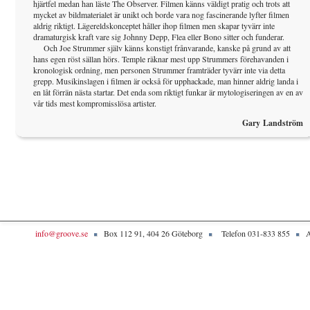
hjärtfel medan han läste The Observer. Filmen känns väldigt pratig och trots att
mycket av bildmaterialet är unikt och borde vara nog fascinerande lyfter filmen
aldrig riktigt. Lägereldskonceptet håller ihop filmen men skapar tyvärr inte
dramaturgisk kraft vare sig Johnny Depp, Flea eller Bono sitter och funderar.
Och Joe Strummer själv känns konstigt frånvarande, kanske på grund av att
hans egen röst sällan hörs. Temple räknar mest upp Strummers förehavanden i
kronologisk ordning, men personen Strummer framträder tyvärr inte via detta
grepp. Musikinslagen i filmen är också för upphackade, man hinner aldrig landa i
en låt förrän nästa startar. Det enda som riktigt funkar är mytologiseringen av en av
vår tids mest kompromisslösa artister.
Gary Landström
info@groove.se
Box 112 91, 404 26 Göteborg
Telefon 031-833 855
A