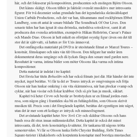
här, och det fokuserar på kompositören, producenten och enslingen Björn Olsson.
Det känns skäligt. Olsson tillhör ju faktiskt svenskt musiklivs mer intressanta
figurer. För två decennier sedan grundade han det legendariska skränsällskapet
Union Carbide Productions, och det var han, tillsammans med rockbjörnen Ebbot
Lundberg, som ett antal år senare bildade The Soundtrack Of Our Lives. Den
senaste tiden har han ägnat åt sina drömska, melodiösa soloskivor, samt åt att
producera den svenska artisteliten, exempelvis Håkan Hellström, Caesar’s Palace
och Mando Diao. Olsson är helt enkelt en oförtjänt osynlig figur (även om det till
stor del är självvalt), så hatten av för Uzis ämnesval.
Det omfångsrika materialet på DVD:n är uteslutande filmat av Marcel Toures –
konstnär, filmskapare och nära vän till Olsson. Den tidigare har under åren
dokumenterat deras umgänge och då lyckats fånga den senare med garden nere.
Resultatet är varma, intima bilder som möter Olssons lika varma och intima
kompositioner.
Detta material är indelat i tre kapitel:
Det första har titeln
Bohuslän
och har också filmats just där. Här händer det inte
mycket, inget berättas. Vi får ta del av Toures intryck av omgivningen och följa
Olsson när han lunkar omkring i sin vita skärmmössa, när han plockar svamp och
cyklar, när han visslar och fiskar krabbor. Och så gör han ju musik, såklart.
Kapitel två heter
Cirvm
och består av brottstycken ur en filmad jorden-runt-
resa, som någon gång i framtiden ska bli en fullängdsfilm, som Olsson skrivit
musiken till. Precis som i det föregående kapitlet, berättas det egentligen inte något,
utan det är mer som ett kollage av intryck och minnesfragment.
Det avslutande kapitlet heter
New York City
och skildrar Olssons och hans
bands resa dit strax innan millennieskiftet. Detta kapitel är också det minst
intressanta, då det, trots konstnärliga kvaliteter, för tankarna till någons trötta
semestervideo. Vi får se Olsson lunka förbi Chrysler Building, förbi Times
Square-turister i khakishorts och korpulenta konstaplar med borstiga mustascher.