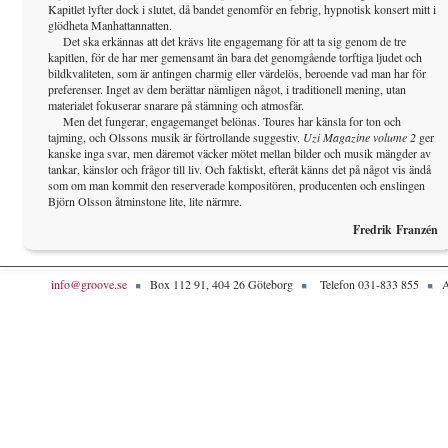
Kapitlet lyfter dock i slutet, då bandet genomför en febrig, hypnotisk konsert mitt i
glödheta Manhattannatten.
Det ska erkännas att det krävs lite engagemang för att ta sig genom de tre
kapitlen, för de har mer gemensamt än bara det genomgående torftiga ljudet och
bildkvaliteten, som är antingen charmig eller värdelös, beroende vad man har för
preferenser. Inget av dem berättar nämligen något, i traditionell mening, utan
materialet fokuserar snarare på stämning och atmosfär.
Men det fungerar, engagemanget belönas. Toures har känsla for ton och
tajming, och Olssons musik är förtrollande suggestiv.
Uzi Magazine volume 2
ger
kanske inga svar, men däremot väcker mötet mellan bilder och musik mängder av
tankar, känslor och frågor till liv. Och faktiskt, efteråt känns det på något vis ändå
som om man kommit den reserverade kompositören, producenten och enslingen
Björn Olsson åtminstone lite, lite närmre.
Fredrik Franzén
info@groove.se
Box 112 91, 404 26 Göteborg
Telefon 031-833 855
A